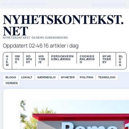
FRI, AUG 7
MORGENUTGAVE
NORSK
OM OSS
KONTAKT
HISTORIE
NYHETSKONTEKST.
NET
NYHETSKONTEKST DAGENS GJENNOMGANG
Oppdatert 02:46
16 artikler i dag
H
OM
KO
HIS
PERSONVERN
COOKIEE
NYHE
BL
J
OS
NTA
TOR
ERKLÆRING
RKLÆRIN
TSBR
O
E
S
KT
IE
G
EV
G
M
G
BLOGG
LOKALT
NÆRINGSLIV
NYHETER
POLITIKK
TEKNOLOGI
VERDEN