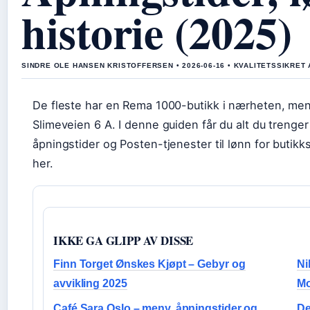
historie (2025)
SINDRE OLE HANSEN KRISTOFFERSEN • 2026-06-16 • KVALITETSSIKRET
De fleste har en Rema 1000-butikk i nærheten, men
Slimeveien 6 A. I denne guiden får du alt du trenge
åpningstider og Posten-tjenester til lønn for butik
her.
IKKE GA GLIPP AV DISSE
Finn Torget Ønskes Kjøpt – Gebyr og
Ni
avvikling 2025
Mo
Café Sara Oslo – meny, åpningstider og
De