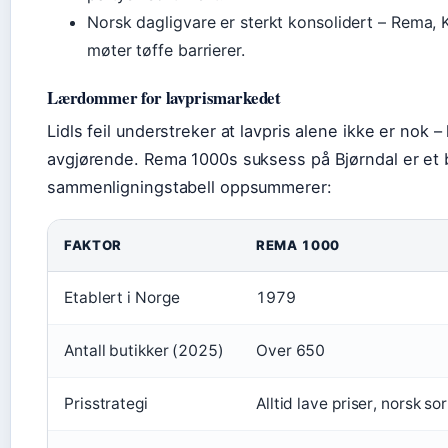
Norsk dagligvare er sterkt konsolidert – Rema
møter tøffe barrierer.
Lærdommer for lavprismarkedet
Lidls feil understreker at lavpris alene ikke er nok –
avgjørende. Rema 1000s suksess på Bjørndal er et b
sammenligningstabell oppsummerer:
Sammenligning Rema 1000 vs Lidl i Norge
FAKTOR
REMA 1000
Etablert i Norge
1979
Antall butikker (2025)
Over 650
Prisstrategi
Alltid lave priser, norsk so