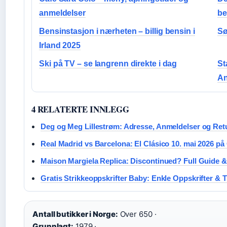
anmeldelser
be
Bensinstasjon i nærheten – billig bensin i
Sø
Irland 2025
Ski på TV – se langrenn direkte i dag
St
An
4 RELATERTE INNLEGG
Deg og Meg Lillestrøm: Adresse, Anmeldelser og Ret
Real Madrid vs Barcelona: El Clásico 10. mai 2026 p
Maison Margiela Replica: Discontinued? Full Guide &
Gratis Strikkeoppskrifter Baby: Enkle Oppskrifter & T
Antall butikker i Norge:
Over 650 ·
Grunnlagt:
1979 ·