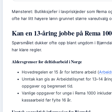
Mønsteret: Butikksjefer i lavpriskjeder som Rema o
ofte har litt høyere lønn grunnet større vareutvalg 
Kan en 13-åring jobbe på Rema 10
Spørsmålet dukker ofte opp blant ungdom i Bjørndal
har klare regler.
Aldersgrenser for deltidsarbeid i Norge
Hovedregelen er 15 år for lettere arbeid (
Arbeid
Unntak kan gis av Arbeidstilsynet for 13–14 årin
oppgaver og begrenset tid.
Vanlige oppgaver for unge i Rema 1000 inkludere
kassaarbeid før fylte 16 år.
Unntak og praktisk informasjon for Bjørndal