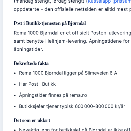
(mandag stengt, lørdag stengt) (
Kassalapp (prissa
oppdaterte – den offisielle nettsiden er alltid mest p
Post i Butikk-tjenesten på Bjørndal
Rema 1000 Bjørndal er et offisielt Posten-utleveri
samt benytte Helthjem-levering. Åpningstidene for 
åpningstider.
Bekreftede fakta
Rema 1000 Bjørndal ligger på Slimeveien 6 A
Har Post i Butikk
Åpningstider finnes på rema.no
Butikksjefer tjener typisk 600 000–800 000 kr/år
Det som er uklart
Nøyaktig lønn for butikksjef på Bjørndal er ikke off