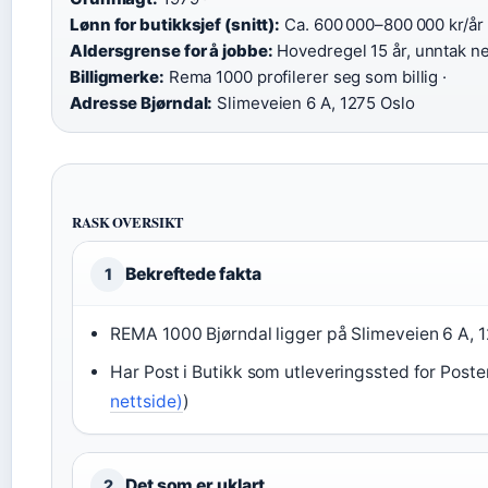
Lønn for butikksjef (snitt):
Ca. 600 000–800 000 kr/år 
Aldersgrense for å jobbe:
Hovedregel 15 år, unntak ned 
Billigmerke:
Rema 1000 profilerer seg som billig ·
Adresse Bjørndal:
Slimeveien 6 A, 1275 Oslo
RASK OVERSIKT
Bekreftede fakta
1
REMA 1000 Bjørndal ligger på Slimeveien 6 A, 1
Har Post i Butikk som utleveringssted for Poste
nettside)
)
Det som er uklart
2