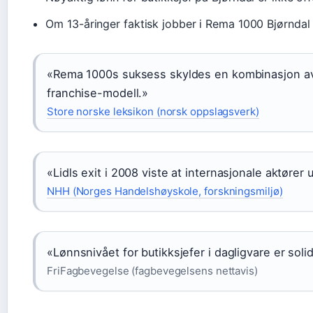
Om 13-åringer faktisk jobber i Rema 1000 Bjørndal
«Rema 1000s suksess skyldes en kombinasjon av 
franchise-modell.»
Store norske leksikon (norsk oppslagsverk)
«Lidls exit i 2008 viste at internasjonale aktøre
NHH (Norges Handelshøyskole, forskningsmiljø)
«Lønnsnivået for butikksjefer i dagligvare er sol
FriFagbevegelse (fagbevegelsens nettavis)