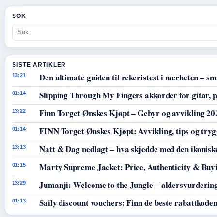
SOK
SISTE ARTIKLER
Den ultimate guiden til rekeristest i nærheten – sm
13:21
Slipping Through My Fingers akkorder for gitar, p
01:14
Finn Torget Ønskes Kjøpt – Gebyr og avvikling 20
13:22
FINN Torget Ønskes Kjøpt: Avvikling, tips og tryg
01:14
Natt & Dag nedlagt – hva skjedde med den ikoniske
13:13
Marty Supreme Jacket: Price, Authenticity & Buy
01:15
Jumanji: Welcome to the Jungle – aldersvurdering
13:29
Saily discount vouchers: Finn de beste rabattkode
01:13