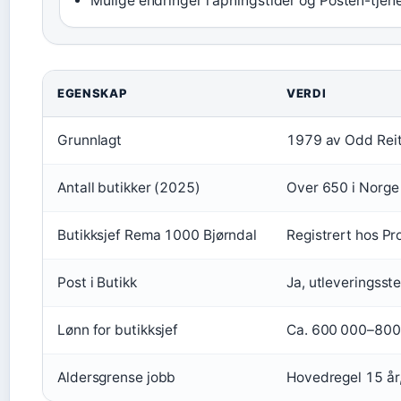
Mulige endringer i åpningstider og Posten-tjen
Nøkkelfakta om Rema 1000 Bjørndal
EGENSKAP
VERDI
Grunnlagt
1979 av Odd Rei
Antall butikker (2025)
Over 650 i Norge
Butikksjef Rema 1000 Bjørndal
Registrert hos Pr
Post i Butikk
Ja, utleveringsst
Lønn for butikksjef
Ca. 600 000–800 
Aldersgrense jobb
Hovedregel 15 år,