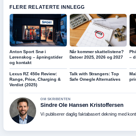
FLERE RELATERTE INNLEGG
Anton Sport Snø i
Når kommer skattelistene?
Phi
Lørenskog – åpningstider
Datoer 2025, 2026 og 2027
– d
og kontakt
Lexus RZ 450e Review:
Talk with Strangers: Top
Mal
Range, Price, Charging &
Safe Omegle Alternatives
pri
Verdict (2025)
OM SKRIBENTEN
Sindre Ole Hansen Kristoffersen
Vi publiserer daglig faktabasert dekning med konti