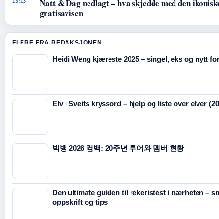
Natt & Dag nedlagt – hva skjedde med den ikonisk
13:13
gratisavisen
FLERE FRA REDAKSJONEN
Heidi Weng kjæreste 2025 – singel, eks og nytt fo
Elv i Sveits kryssord – hjelp og liste over elver (2
빅뱅 2026 컴백: 20주년 투어와 멤버 현황
Den ultimate guiden til rekeristest i nærheten – s
oppskrift og tips