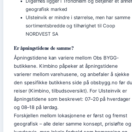
Digernes ligger i Trondheim og betjener et anne
geografisk marked
Ulsteinvik er mindre i størrelse, men har samme
sortimentsbredde og tilhørighet til Coop
NORDVEST SA
Er åpningstidene de samme?
Åpningstidene kan variere mellom Obs BYGG-
butikkene. Kimbino påpeker at åpningstidene
varierer mellom varehusene, og anbefaler å sjekke
den spesifikke butikkens side på obsbygg.no før d
reiser (Kimbino, tilbudsoversikt). For Ulsteinvik er
åpningstidene som beskrevet: 07–20 på hverdager
og 08–18 på lørdag.
Forskjellen mellom lokasjonene er først og fremst
geografisk – alle deler samme konsept, prisløfte og
kundeavis, men lokale forhold som bemanning og