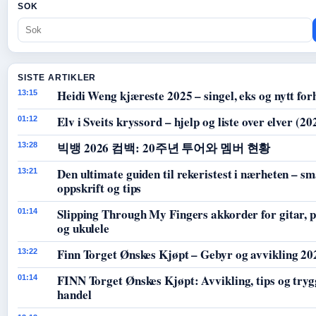
SOK
SISTE ARTIKLER
Heidi Weng kjæreste 2025 – singel, eks og nytt for
13:15
Elv i Sveits kryssord – hjelp og liste over elver (20
01:12
빅뱅 2026 컴백: 20주년 투어와 멤버 현황
13:28
Den ultimate guiden til rekeristest i nærheten – sm
13:21
oppskrift og tips
Slipping Through My Fingers akkorder for gitar, 
01:14
og ukulele
Finn Torget Ønskes Kjøpt – Gebyr og avvikling 20
13:22
FINN Torget Ønskes Kjøpt: Avvikling, tips og tryg
01:14
handel