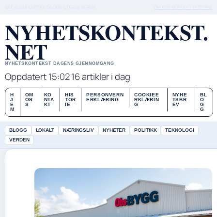
SAT, AUG 8
MIDTPA DAGEN-UTGAVE
NORSK
OM OSS
KONTAKT
HISTORIE
NYHETSKONTEKST.
NET
NYHETSKONTEKST DAGENS GJENNOMGANG
Oppdatert 15:02
16 artikler i dag
H
OM
KO
HIS
PERSONVERN
COOKIEE
NYHE
BL
J
OS
NTA
TOR
ERKLÆRING
RKLÆRIN
TSBR
O
E
S
KT
IE
G
EV
G
M
G
BLOGG
LOKALT
NÆRINGSLIV
NYHETER
POLITIKK
TEKNOLOGI
VERDEN