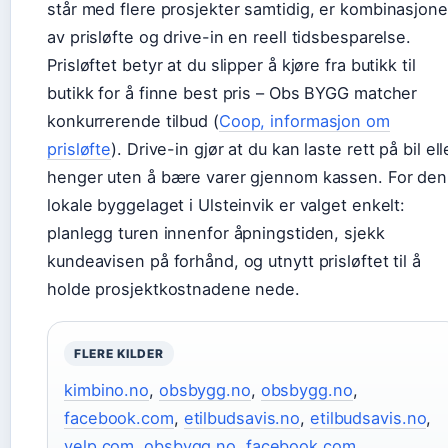
står med flere prosjekter samtidig, er kombinasjon
av prisløfte og drive-in en reell tidsbesparelse.
Prisløftet betyr at du slipper å kjøre fra butikk til
butikk for å finne best pris – Obs BYGG matcher
konkurrerende tilbud (
Coop, informasjon om
prisløfte
). Drive-in gjør at du kan laste rett på bil ell
henger uten å bære varer gjennom kassen. For den
lokale byggelaget i Ulsteinvik er valget enkelt:
planlegg turen innenfor åpningstiden, sjekk
kundeavisen på forhånd, og utnytt prisløftet til å
holde prosjektkostnadene nede.
FLERE KILDER
kimbino.no
,
obsbygg.no
,
obsbygg.no
,
facebook.com
,
etilbudsavis.no
,
etilbudsavis.no
,
yelp.com
,
obsbygg.no
,
facebook.com