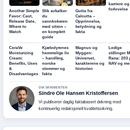
karriere og
forlovelse
Another Simple
Slik avkalker
Gutta fra
Favor: Cast,
du
Calcutta –
Release Date,
vannkokeren
Opprinnelse,
Where to
med sitron –
betydning og
Watch
en komplett
fakta
guide
CeraVe
Kjæledyrenes
Magnus og
Ledige
Moisturizing
hemmelige liv
Myggen:
stillinger M
Cream:
– handling,
Universet,
Rana: 203 
Benefits, Uses
norske
karakterene og
NAV og me
&
stemmer og
historien
Disadvantages
fakta
OM SKRIBENTEN
Sindre Ole Hansen Kristoffersen
Vi publiserer daglig faktabasert dekning med
kontinuerlig redaksjonell kvalitetssikring.