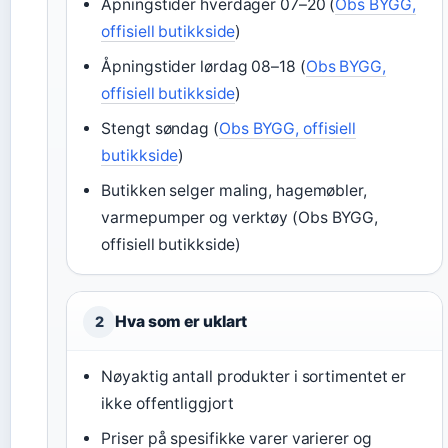
Åpningstider hverdager 07–20 (
Obs BYGG,
offisiell butikkside
)
Åpningstider lørdag 08–18 (
Obs BYGG,
offisiell butikkside
)
Stengt søndag (
Obs BYGG, offisiell
butikkside
)
Butikken selger maling, hagemøbler,
varmepumper og verktøy (Obs BYGG,
offisiell butikkside)
Hva som er uklart
2
Nøyaktig antall produkter i sortimentet er
ikke offentliggjort
Priser på spesifikke varer varierer og