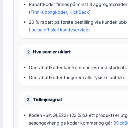
Rabattkoder finnes på minst 4 aggregatorsider
(
FinnKupongkoder
,
KickBack
)
20 % rabatt på første bestilling via kundeklubb 
Louisa offisiell kundeservice
)
Hva som er uklart
2
Om rabattkoder kan kombineres med studentr
Om rabattkoder fungerer i alle fysiske butikker
Tidlinjesignal
3
Koden «SINGLE22» (22 % på ett produkt) er utg
sesongavhengige koder kommer og går (
KickB