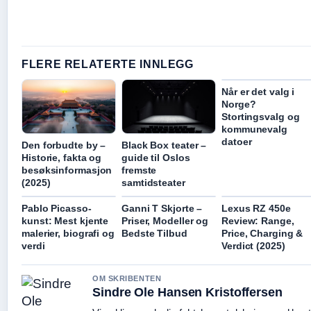
FLERE RELATERTE INNLEGG
Når er det valg i
Norge?
Stortingsvalg og
kommunevalg
datoer
Den forbudte by –
Black Box teater –
Historie, fakta og
guide til Oslos
besøksinformasjon
fremste
(2025)
samtidsteater
Pablo Picasso-
Ganni T Skjorte –
Lexus RZ 450e
kunst: Mest kjente
Priser, Modeller og
Review: Range,
malerier, biografi og
Bedste Tilbud
Price, Charging &
verdi
Verdict (2025)
OM SKRIBENTEN
Sindre Ole Hansen Kristoffersen