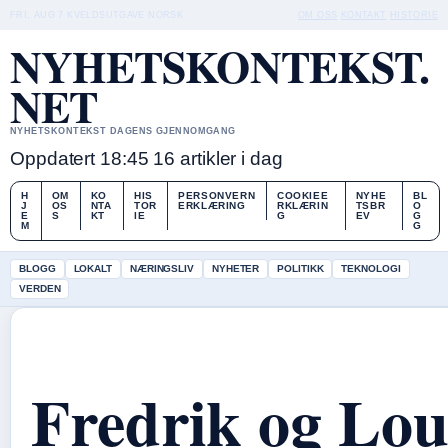
FRI, AUG 7
KVELDSUTGAVE
NORSK
OM OSS
KONTAKT
HISTORIE
NYHETSKONTEKST.
NET
NYHETSKONTEKST DAGENS GJENNOMGANG
Oppdatert 18:45
16 artikler i dag
H
OM
KO
HIS
PERSONVERN
COOKIEE
NYHE
BL
J
OS
NTA
TOR
ERKLÆRING
RKLÆRIN
TSBR
O
E
S
KT
IE
G
EV
G
M
G
BLOGG
LOKALT
NÆRINGSLIV
NYHETER
POLITIKK
TEKNOLOGI
VERDEN
Fredrik og Lou