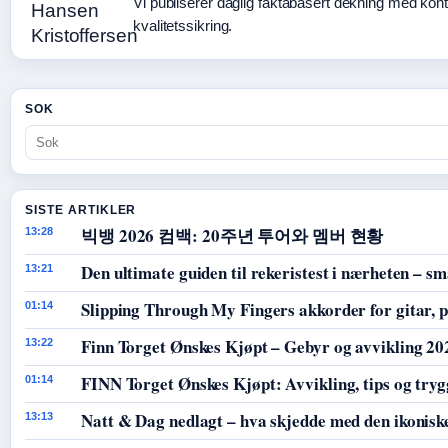
Vi publiserer daglig faktabasert dekning med konti
kvalitetssikring.
SOK
SISTE ARTIKLER
빅뱅 2026 컴백: 20주년 투어와 멤버 현황
13:28
Den ultimate guiden til rekeristest i nærheten – sm
13:21
Slipping Through My Fingers akkorder for gitar, p
01:14
Finn Torget Ønskes Kjøpt – Gebyr og avvikling 20
13:22
FINN Torget Ønskes Kjøpt: Avvikling, tips og tryg
01:14
Natt & Dag nedlagt – hva skjedde med den ikoniske
13:13