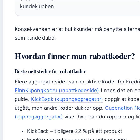
kundeklubben.
Konsekvensen er at butikkunder må benytte alterna
som kundeklubb.
Hvordan finner man rabattkoder?
Beste nettsteder for rabattkoder
Flere aggregatorsider samler aktive koder for Fredri
FinnKupongkoder (rabattkodeside)
finnes det en e
guide.
KickBack (kupongaggregator)
oppgir at kod
utgått, men andre koder dukker opp.
Cuponation N
(kupongaggregator)
viser hvordan du kopierer og li
KickBack – tidligere 22 % på ett produkt
FinnKupongkoder – guide for nybegynnere