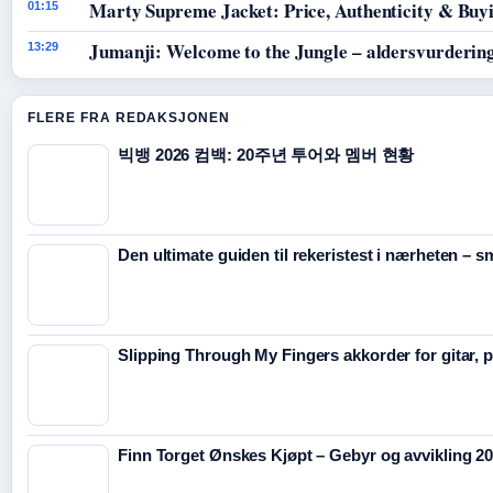
Marty Supreme Jacket: Price, Authenticity & Buy
01:15
Jumanji: Welcome to the Jungle – aldersvurdering
13:29
FLERE FRA REDAKSJONEN
빅뱅 2026 컴백: 20주년 투어와 멤버 현황
Den ultimate guiden til rekeristest i nærheten – s
Slipping Through My Fingers akkorder for gitar, 
Finn Torget Ønskes Kjøpt – Gebyr og avvikling 2