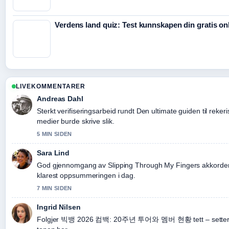
Verdens land quiz: Test kunnskapen din gratis on
LIVEKOMMENTARER
Andreas Dahl
Sterkt verifiseringsarbeid rundt Den ultimate guiden til rekeri
medier burde skrive slik.
5 MIN SIDEN
Sara Lind
God gjennomgang av Slipping Through My Fingers akkorder fo
klarest oppsummeringen i dag.
7 MIN SIDEN
Ingrid Nilsen
Folgjer 빅뱅 2026 컴백: 20주년 투어와 멤버 현황 tett – setter pr