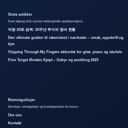
Siste artikler
Rask tilgang til de nyeste redaksjonelle oppdateringene.
빅뱅 2026 컴백: 20주년 투어와 멤버 현황
Den ultimate guiden til rekeristest i nærheten – smak, oppskrift og
tips
Slipping Through My Fingers akkorder for gitar, piano og ukulele
Finn Torget Ønskes Kjøpt – Gebyr og avvikling 2025
Retningslinjer
Eierskap, retningslinjer og kontaktpunkter for lesere.
Om oss
Kontakt