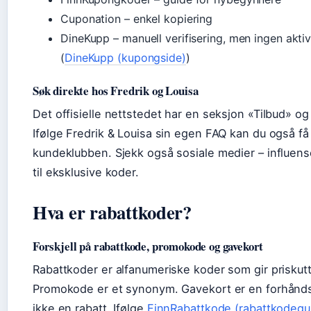
Cuponation – enkel kopiering
DineKupp – manuell verifisering, men ingen akti
(
DineKupp (kupongside)
)
Søk direkte hos Fredrik og Louisa
Det offisielle nettstedet har en seksjon «Tilbud» o
Ifølge Fredrik & Louisa sin egen FAQ kan du også få 
kundeklubben. Sjekk også sosiale medier – influens
til eksklusive koder.
Hva er rabattkoder?
Forskjell på rabattkode, promokode og gavekort
Rabattkoder er alfanumeriske koder som gir priskutt
Promokode er et synonym. Gavekort er en forhåndsb
ikke en rabatt. Ifølge
FinnRabattkode (rabattkodegu