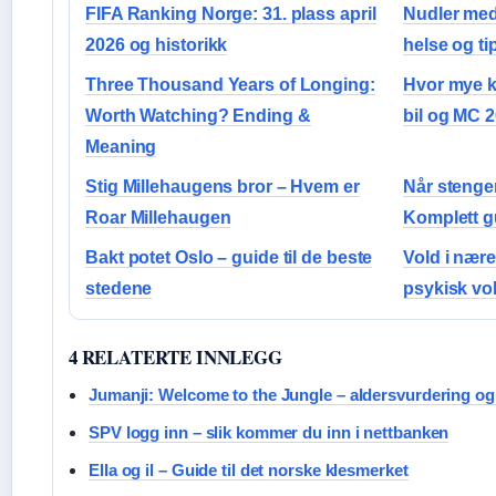
FIFA Ranking Norge: 31. plass april
Nudler med 
2026 og historikk
helse og ti
Three Thousand Years of Longing:
Hvor mye k
Worth Watching? Ending &
bil og MC 
Meaning
Stig Millehaugens bror – Hvem er
Når stenger
Roar Millehaugen
Komplett g
Bakt potet Oslo – guide til de beste
Vold i nære
stedene
psykisk vol
4 RELATERTE INNLEGG
Jumanji: Welcome to the Jungle – aldersvurdering og
SPV logg inn – slik kommer du inn i nettbanken
Ella og il – Guide til det norske klesmerket