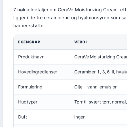
7 nøkkeldetaljer om CeraVe Moisturizing Cream, ett
ligger i de tre ceramidene og hyaluronsyren som s
barrierestøtte.
EGENSKAP
VERDI
Produktnavn
CeraVe Moisturizing Cre
Hovedingredienser
Ceramider 1, 3, 6-II, hyal
Formulering
Olje-i-vann-emulsjon
Hudtyper
Tørr til svært tørr, normal
Duft
Ingen