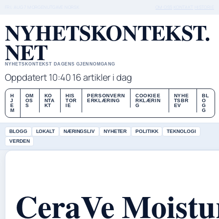
FRI, AUG 7
MORGENUTGAVE
NORSK
OM OSS
KONTAKT
HISTORIE
NYHETSKONTEKST.
NET
NYHETSKONTEKST DAGENS GJENNOMGANG
Oppdatert 10:40
16 artikler i dag
H
OM
KO
HIS
PERSONVERN
COOKIEE
NYHE
BL
J
OS
NTA
TOR
ERKLÆRING
RKLÆRIN
TSBR
O
E
S
KT
IE
G
EV
G
M
G
BLOGG
LOKALT
NÆRINGSLIV
NYHETER
POLITIKK
TEKNOLOGI
VERDEN
CeraVe Moistu