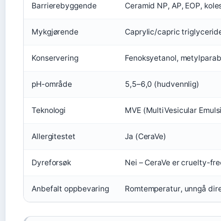
Barrierebyggende
Ceramid NP, AP, EOP, koles
Mykgjørende
Caprylic/capric triglycerid
Konservering
Fenoksyetanol, metylparab
pH-område
5,5–6,0 (hudvennlig)
Teknologi
MVE (MultiVesicular Emulsi
Allergitestet
Ja (CeraVe)
Dyreforsøk
Nei – CeraVe er cruelty-fre
Anbefalt oppbevaring
Romtemperatur, unngå dire