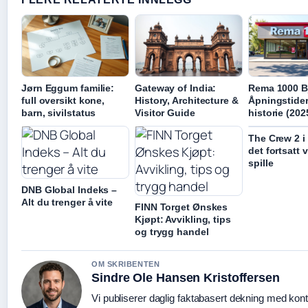
Jørn Eggum familie:
Gateway of India:
Rema 1000 B
full oversikt kone,
History, Architecture &
Åpningstider
barn, sivilstatus
Visitor Guide
historie (202
The Crew 2 i
det fortsatt 
spille
DNB Global Indeks –
Alt du trenger å vite
FINN Torget Ønskes
Kjøpt: Avvikling, tips
og trygg handel
OM SKRIBENTEN
Sindre Ole Hansen Kristoffersen
Vi publiserer daglig faktabasert dekning med konti