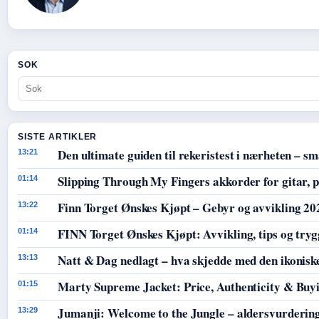
SOK
SISTE ARTIKLER
Den ultimate guiden til rekeristest i nærheten – sm
13:21
Slipping Through My Fingers akkorder for gitar, p
01:14
Finn Torget Ønskes Kjøpt – Gebyr og avvikling 20
13:22
FINN Torget Ønskes Kjøpt: Avvikling, tips og tryg
01:14
Natt & Dag nedlagt – hva skjedde med den ikoniske
13:13
Marty Supreme Jacket: Price, Authenticity & Buy
01:15
Jumanji: Welcome to the Jungle – aldersvurdering
13:29