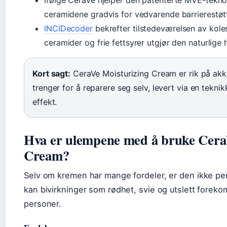
Ifølge CeraVe hjelper den patenterte MVE-tekno
ceramidene gradvis for vedvarende barrierestøt
INCIDecoder
bekrefter tilstedeværelsen av kol
ceramider og frie fettsyrer utgjør den naturlige 
Kort sagt:
CeraVe Moisturizing Cream er rik på ak
trenger for å reparere seg selv, levert via en tekni
effekt.
Hva er ulempene med å bruke Cera
Cream?
Selv om kremen har mange fordeler, er den ikke per
kan bivirkninger som rødhet, svie og utslett foreko
personer.