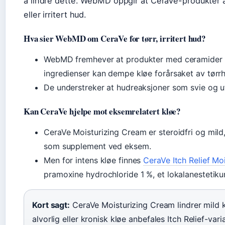
å lindre dette. WebMD oppgir at CeraVe-produkter a
eller irritert hud.
Hva sier WebMD om CeraVe for tørr, irritert hud?
WebMD fremhever at produkter med ceramider o
ingredienser kan dempe kløe forårsaket av tørrh
De understreker at hudreaksjoner som svie og ut
Kan CeraVe hjelpe mot eksemrelatert kløe?
CeraVe Moisturizing Cream er steroidfri og mil
som supplement ved eksem.
Men for intens kløe finnes
CeraVe Itch Relief Mo
pramoxine hydrochloride 1 %, et lokalanestetiku
Kort sagt:
CeraVe Moisturizing Cream lindrer mild k
alvorlig eller kronisk kløe anbefales Itch Relief-var