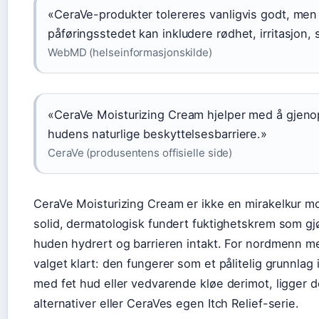
«CeraVe-produkter tolereres vanligvis godt, men
påføringsstedet kan inkludere rødhet, irritasjon, s
WebMD (helseinformasjonskilde)
«CeraVe Moisturizing Cream hjelper med å gjen
hudens naturlige beskyttelsesbarriere.»
CeraVe (produsentens offisielle side)
CeraVe Moisturizing Cream er ikke en mirakelkur mot
solid, dermatologisk fundert fuktighetskrem som gjø
huden hydrert og barrieren intakt. For nordmenn me
valget klart: den fungerer som et pålitelig grunnlag 
med fet hud eller vedvarende kløe derimot, ligger d
alternativer eller CeraVes egen Itch Relief-serie.