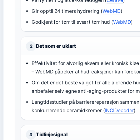
Parfymefri og ikke-komedogen (
CeraVe
)
Gir opptil 24 timers hydrering (
WebMD
)
Godkjent for tørr til svært tørr hud (
WebMD
)
Det som er uklart
2
Effektivitet for alvorlig eksem eller kronisk klø
– WebMD påpeker at hudreaksjoner kan forek
Om det er det beste valget for alle aldrende h
anbefaler selv egne anti-aging-produkter for 
Langtidsstudier på barrierereparasjon sammen
konkurrerende ceramidkremer (
INCIDecoder
)
Tidlinjesignal
3