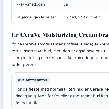
Ikke-komedogen
Ja
Tilgjengelige størrelser
177 ml, 340 g, 454 g
Er CeraVe Moisturizing Cream bra 
Ifølge CeraVe (produsentens offisielle side) er kr
tørr til svært tørr hud, men den er også mye brukt i
allergitestet og merket som ikke-komedogen – noe 
tetter porene.
HVA DETTE BETYR
For de fleste med normal til tørr hud er CeraVe M
daglig valg. Men for fet eller akne-utsatt hud k
føles for rik.