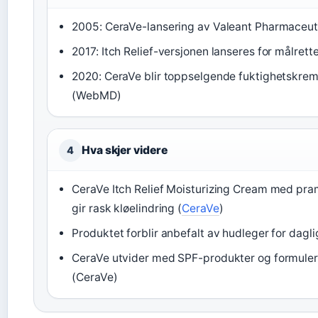
2005: CeraVe-lansering av Valeant Pharmaceut
2017: Itch Relief-versjonen lanseres for målrette
2020: CeraVe blir toppselgende fuktighetskre
(WebMD)
Hva skjer videre
4
CeraVe Itch Relief Moisturizing Cream med pra
gir rask kløelindring (
CeraVe
)
Produktet forblir anbefalt av hudleger for dag
CeraVe utvider med SPF-produkter og formuleri
(CeraVe)