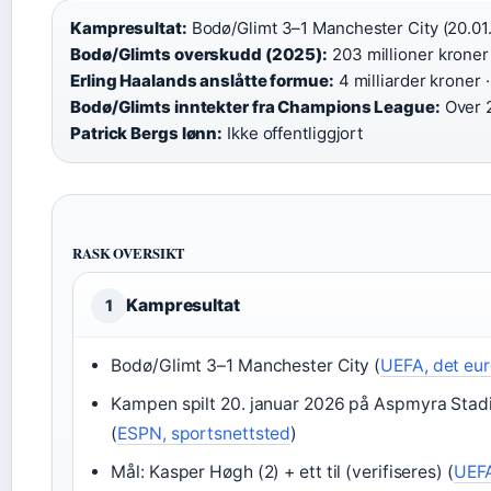
Kampresultat:
Bodø/Glimt 3–1 Manchester City (20.01.
Bodø/Glimts overskudd (2025):
203 millioner kroner 
Erling Haalands anslåtte formue:
4 milliarder kroner ·
Bodø/Glimts inntekter fra Champions League:
Over 2
Patrick Bergs lønn:
Ikke offentliggjort
RASK OVERSIKT
Kampresultat
1
Bodø/Glimt 3–1 Manchester City (
UEFA, det eur
Kampen spilt 20. januar 2026 på Aspmyra Stadi
(
ESPN, sportsnettsted
)
Mål: Kasper Høgh (2) + ett til (verifiseres) (
UEFA