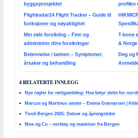
byggeprosjektet
profilen
Flightradar24 Flight Tracker – Guide til
HIKMICR
funksjoner og nøyaktighet
Spesifik
Min side forsikring – Finn og
T-bone s
administrer dine forsikringer
& Norge
Betennelse i tarmen – Symptomer,
Deg og M
årsaker og behandling
Anmelde
4 RELATERTE INNLEGG
Nye regler for nettgambling: Hva betyr dette for nors
Marcus og Martinus søster – Emma Gunnarsen | Alder
Tivoli Bergen 2025: Datoer og åpningstider
Moe og Co – verktøy og maskiner fra Bergen