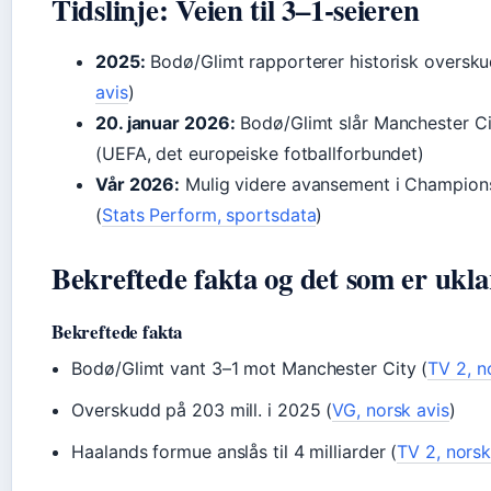
Tidslinje: Veien til 3–1-seieren
2025:
Bodø/Glimt rapporterer historisk overskud
avis
)
20. januar 2026:
Bodø/Glimt slår Manchester C
(UEFA, det europeiske fotballforbundet)
Vår 2026:
Mulig videre avansement i Champions
(
Stats Perform, sportsdata
)
Bekreftede fakta og det som er ukla
Bekreftede fakta
Bodø/Glimt vant 3–1 mot Manchester City (
TV 2, n
Overskudd på 203 mill. i 2025 (
VG, norsk avis
)
Haalands formue anslås til 4 milliarder (
TV 2, norsk