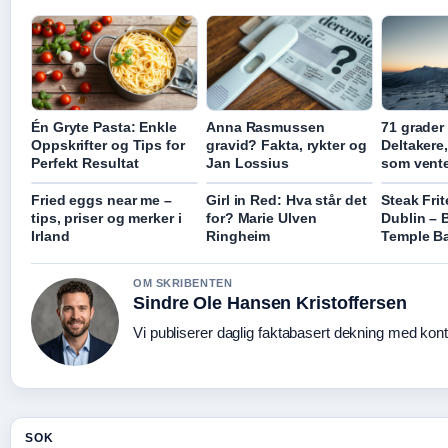
Én Gryte Pasta: Enkle
Anna Rasmussen
71 grader
Oppskrifter og Tips for
gravid? Fakta, rykter og
Deltakere
Perfekt Resultat
Jan Lossius
som vent
Fried eggs near me –
Girl in Red: Hva står det
Steak Fri
tips, priser og merker i
for? Marie Ulven
Dublin – 
Irland
Ringheim
Temple B
OM SKRIBENTEN
Sindre Ole Hansen Kristoffersen
Vi publiserer daglig faktabasert dekning med konti
SOK