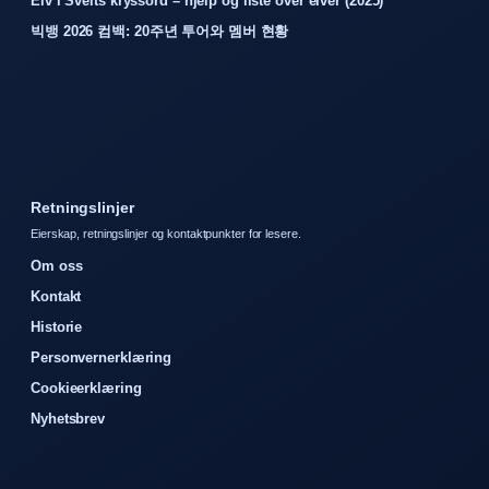
Elv i Sveits kryssord – hjelp og liste over elver (2025)
빅뱅 2026 컴백: 20주년 투어와 멤버 현황
Retningslinjer
Eierskap, retningslinjer og kontaktpunkter for lesere.
Om oss
Kontakt
Historie
Personvernerklæring
Cookieerklæring
Nyhetsbrev