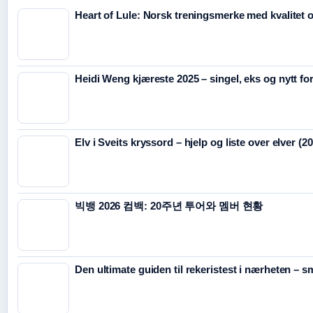
Heart of Lule: Norsk treningsmerke med kvalitet 
Heidi Weng kjæreste 2025 – singel, eks og nytt fo
Elv i Sveits kryssord – hjelp og liste over elver (2
빅뱅 2026 컴백: 20주년 투어와 멤버 현황
Den ultimate guiden til rekeristest i nærheten – s