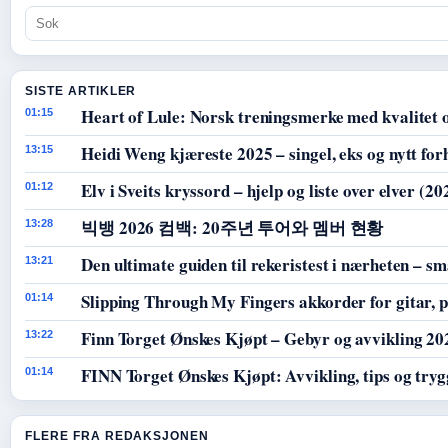
SISTE ARTIKLER
Heart of Lule: Norsk treningsmerke med kvalitet 
01:15
Heidi Weng kjæreste 2025 – singel, eks og nytt for
13:15
Elv i Sveits kryssord – hjelp og liste over elver (20
01:12
빅뱅 2026 컴백: 20주년 투어와 멤버 현황
13:28
Den ultimate guiden til rekeristest i nærheten – sm
13:21
Slipping Through My Fingers akkorder for gitar, p
01:14
Finn Torget Ønskes Kjøpt – Gebyr og avvikling 20
13:22
FINN Torget Ønskes Kjøpt: Avvikling, tips og tryg
01:14
FLERE FRA REDAKSJONEN