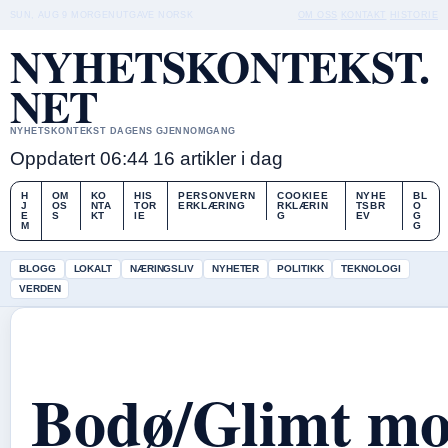
SUN, AUG 9
MORGENUTGAVE
NORSK
OM OSS
KONTAKT
HISTORIE
NYHETSKONTEKST.
NET
NYHETSKONTEKST DAGENS GJENNOMGANG
Oppdatert 06:44
16 artikler i dag
H
OM
KO
HIS
PERSONVERN
COOKIEE
NYHE
BL
J
OS
NTA
TOR
ERKLÆRING
RKLÆRIN
TSBR
O
E
S
KT
IE
G
EV
G
M
G
BLOGG
LOKALT
NÆRINGSLIV
NYHETER
POLITIKK
TEKNOLOGI
VERDEN
Bodø/Glimt m